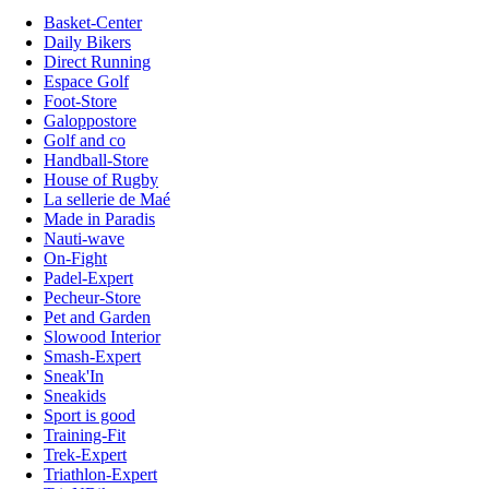
Basket-Center
Daily Bikers
Direct Running
Espace Golf
Foot-Store
Galoppostore
Golf and co
Handball-Store
House of Rugby
La sellerie de Maé
Made in Paradis
Nauti-wave
On-Fight
Padel-Expert
Pecheur-Store
Pet and Garden
Slowood Interior
Smash-Expert
Sneak'In
Sneakids
Sport is good
Training-Fit
Trek-Expert
Triathlon-Expert