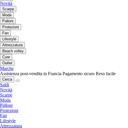
Novità
Scarpe
Moda
Palloni
Protezioni
Fan
Lifestyle
Attrezzatura
Beach volley
Cure
Outlet
Marche
Assistenza post-vendita in Francia
Pagamento sicuro
Reso facile
Cerca
Saldi
Novità
Scarpe
Moda
Palloni
Protezioni
Fan
Lifestyle
Attrezzatura