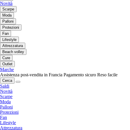
Novità
Scarpe
Moda
Palloni
Protezioni
Fan
Lifestyle
Attrezzatura
Beach volley
Cure
Outlet
Marche
Assistenza post-vendita in Francia
Pagamento sicuro
Reso facile
Cerca
Saldi
Novità
Scarpe
Moda
Palloni
Protezioni
Fan
Lifestyle
Attrezzatura