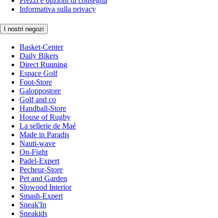
Prezzi e opzioni di consegna
Informativa sulla privacy
I nostri negozi
Basket-Center
Daily Bikers
Direct Running
Espace Golf
Foot-Store
Galoppostore
Golf and co
Handball-Store
House of Rugby
La sellerie de Maé
Made in Paradis
Nauti-wave
On-Fight
Padel-Expert
Pecheur-Store
Pet and Garden
Slowood Interior
Smash-Expert
Sneak'In
Sneakids