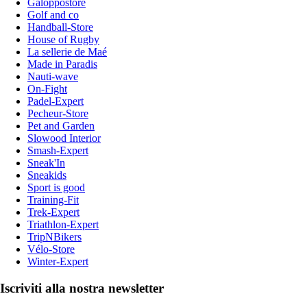
Galoppostore
Golf and co
Handball-Store
House of Rugby
La sellerie de Maé
Made in Paradis
Nauti-wave
On-Fight
Padel-Expert
Pecheur-Store
Pet and Garden
Slowood Interior
Smash-Expert
Sneak'In
Sneakids
Sport is good
Training-Fit
Trek-Expert
Triathlon-Expert
TripNBikers
Vélo-Store
Winter-Expert
Iscriviti alla nostra newsletter