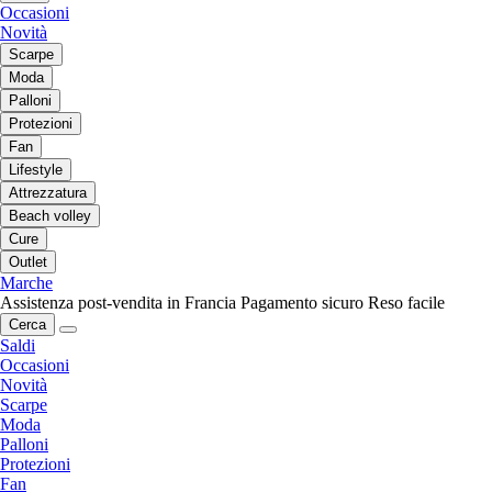
Occasioni
Novità
Scarpe
Moda
Palloni
Protezioni
Fan
Lifestyle
Attrezzatura
Beach volley
Cure
Outlet
Marche
Assistenza post-vendita in Francia
Pagamento sicuro
Reso facile
Cerca
Saldi
Occasioni
Novità
Scarpe
Moda
Palloni
Protezioni
Fan