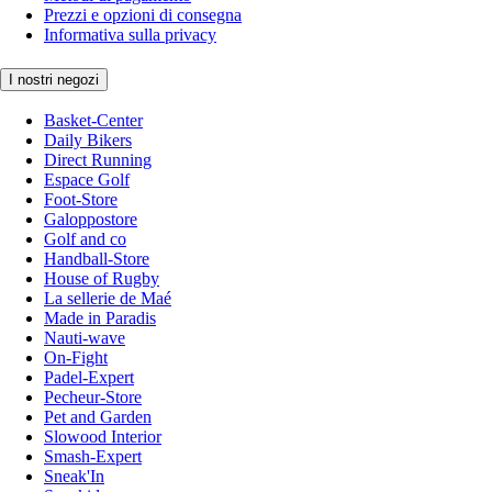
Prezzi e opzioni di consegna
Informativa sulla privacy
I nostri negozi
Basket-Center
Daily Bikers
Direct Running
Espace Golf
Foot-Store
Galoppostore
Golf and co
Handball-Store
House of Rugby
La sellerie de Maé
Made in Paradis
Nauti-wave
On-Fight
Padel-Expert
Pecheur-Store
Pet and Garden
Slowood Interior
Smash-Expert
Sneak'In