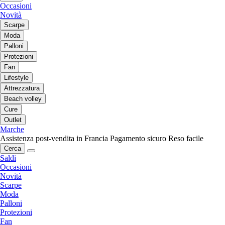
Occasioni
Novità
Scarpe
Moda
Palloni
Protezioni
Fan
Lifestyle
Attrezzatura
Beach volley
Cure
Outlet
Marche
Assistenza post-vendita in Francia
Pagamento sicuro
Reso facile
Cerca
Saldi
Occasioni
Novità
Scarpe
Moda
Palloni
Protezioni
Fan