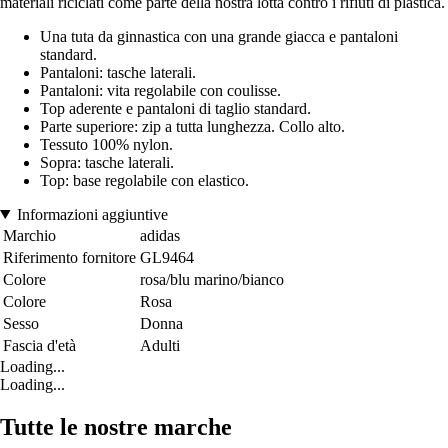
materiali riciclati come parte della nostra lotta contro i rifiuti di plastica.
Una tuta da ginnastica con una grande giacca e pantaloni
standard.
Pantaloni: tasche laterali.
Pantaloni: vita regolabile con coulisse.
Top aderente e pantaloni di taglio standard.
Parte superiore: zip a tutta lunghezza. Collo alto.
Tessuto 100% nylon.
Sopra: tasche laterali.
Top: base regolabile con elastico.
Informazioni aggiuntive
Marchio
adidas
Riferimento fornitore
GL9464
Colore
rosa/blu marino/bianco
Colore
Rosa
Sesso
Donna
Fascia d'età
Adulti
Loading...
Loading...
Tutte le nostre marche