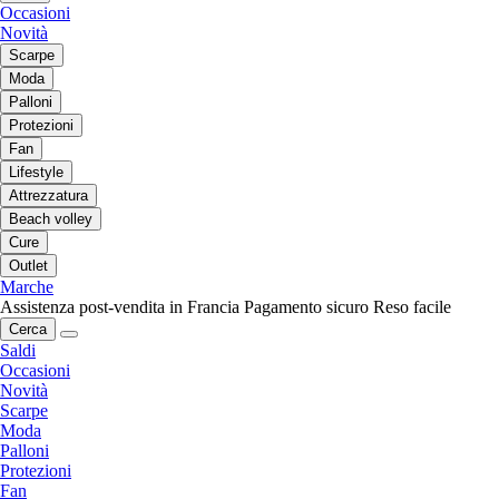
Occasioni
Novità
Scarpe
Moda
Palloni
Protezioni
Fan
Lifestyle
Attrezzatura
Beach volley
Cure
Outlet
Marche
Assistenza post-vendita in Francia
Pagamento sicuro
Reso facile
Cerca
Saldi
Occasioni
Novità
Scarpe
Moda
Palloni
Protezioni
Fan