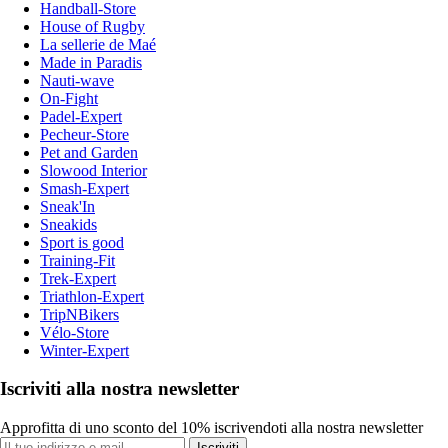
Handball-Store
House of Rugby
La sellerie de Maé
Made in Paradis
Nauti-wave
On-Fight
Padel-Expert
Pecheur-Store
Pet and Garden
Slowood Interior
Smash-Expert
Sneak'In
Sneakids
Sport is good
Training-Fit
Trek-Expert
Triathlon-Expert
TripNBikers
Vélo-Store
Winter-Expert
Iscriviti alla nostra newsletter
Approfitta di uno sconto del 10% iscrivendoti alla nostra newsletter
Iscriviti