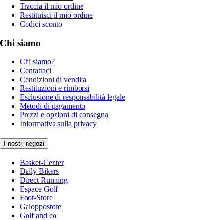
Traccia il mio ordine
Restituisci il mio ordine
Codici sconto
Chi siamo
Chi siamo?
Contattaci
Condizioni di vendita
Restituzioni e rimborsi
Esclusione di responsabilità legale
Metodi di pagamento
Prezzi e opzioni di consegna
Informativa sulla privacy
I nostri negozi
Basket-Center
Daily Bikers
Direct Running
Espace Golf
Foot-Store
Galoppostore
Golf and co