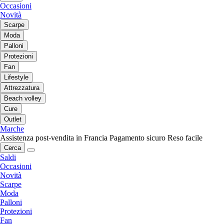
Occasioni
Novità
Scarpe
Moda
Palloni
Protezioni
Fan
Lifestyle
Attrezzatura
Beach volley
Cure
Outlet
Marche
Assistenza post-vendita in Francia
Pagamento sicuro
Reso facile
Cerca
Saldi
Occasioni
Novità
Scarpe
Moda
Palloni
Protezioni
Fan