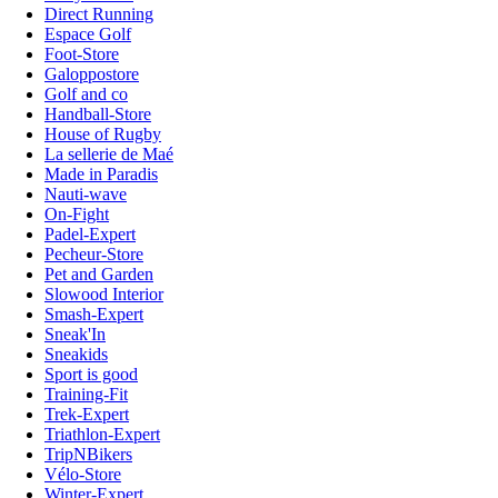
Direct Running
Espace Golf
Foot-Store
Galoppostore
Golf and co
Handball-Store
House of Rugby
La sellerie de Maé
Made in Paradis
Nauti-wave
On-Fight
Padel-Expert
Pecheur-Store
Pet and Garden
Slowood Interior
Smash-Expert
Sneak'In
Sneakids
Sport is good
Training-Fit
Trek-Expert
Triathlon-Expert
TripNBikers
Vélo-Store
Winter-Expert