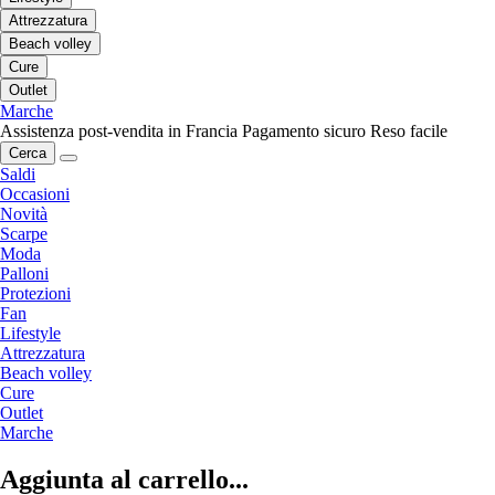
Attrezzatura
Beach volley
Cure
Outlet
Marche
Assistenza post-vendita in Francia
Pagamento sicuro
Reso facile
Cerca
Saldi
Occasioni
Novità
Scarpe
Moda
Palloni
Protezioni
Fan
Lifestyle
Attrezzatura
Beach volley
Cure
Outlet
Marche
Aggiunta al carrello...