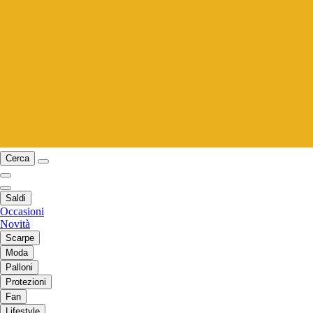
Cerca
Saldi
Occasioni
Novità
Scarpe
Moda
Palloni
Protezioni
Fan
Lifestyle