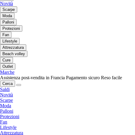
Novità
Scarpe
Moda
Palloni
Protezioni
Fan
Lifestyle
Attrezzatura
Beach volley
Cure
Outlet
Marche
Assistenza post-vendita in Francia
Pagamento sicuro
Reso facile
Cerca
Saldi
Novità
Scarpe
Moda
Palloni
Protezioni
Fan
Lifestyle
Attrezzatura