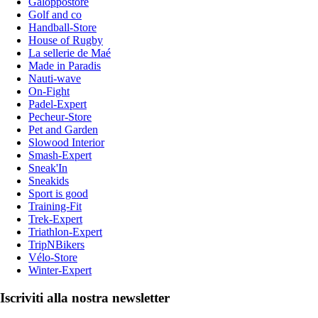
Galoppostore
Golf and co
Handball-Store
House of Rugby
La sellerie de Maé
Made in Paradis
Nauti-wave
On-Fight
Padel-Expert
Pecheur-Store
Pet and Garden
Slowood Interior
Smash-Expert
Sneak'In
Sneakids
Sport is good
Training-Fit
Trek-Expert
Triathlon-Expert
TripNBikers
Vélo-Store
Winter-Expert
Iscriviti alla nostra newsletter