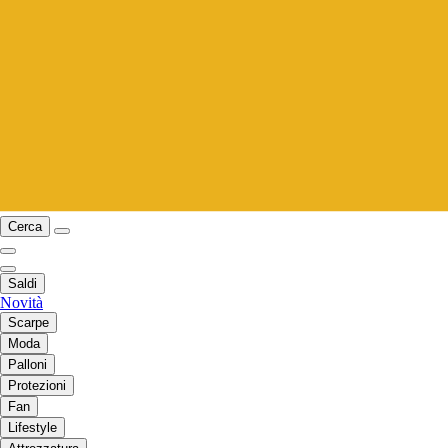
Cerca
Saldi
Novità
Scarpe
Moda
Palloni
Protezioni
Fan
Lifestyle