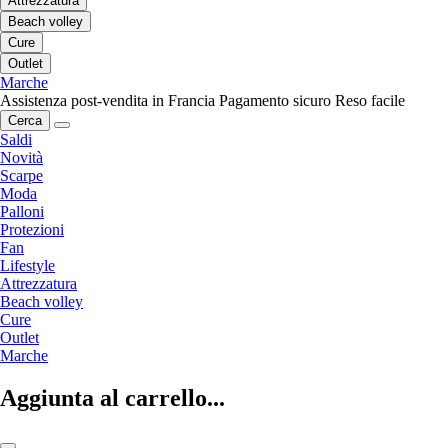
Attrezzatura
Beach volley
Cure
Outlet
Marche
Assistenza post-vendita in Francia
Pagamento sicuro
Reso facile
Cerca
Saldi
Novità
Scarpe
Moda
Palloni
Protezioni
Fan
Lifestyle
Attrezzatura
Beach volley
Cure
Outlet
Marche
Aggiunta al carrello...