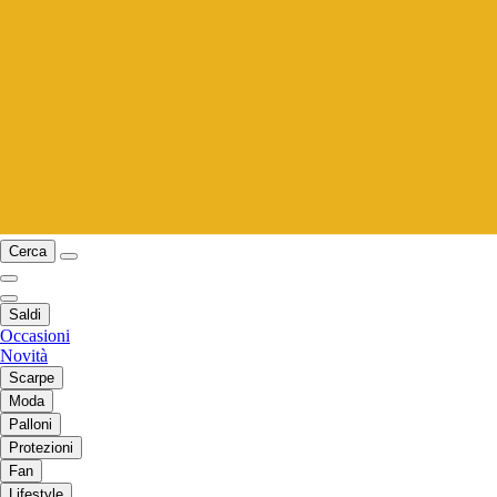
Cerca
Saldi
Occasioni
Novità
Scarpe
Moda
Palloni
Protezioni
Fan
Lifestyle