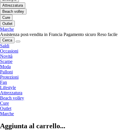
Attrezzatura
Beach volley
Cure
Outlet
Marche
Assistenza post-vendita in Francia
Pagamento sicuro
Reso facile
Cerca
Saldi
Occasioni
Novità
Scarpe
Moda
Palloni
Protezioni
Fan
Lifestyle
Attrezzatura
Beach volley
Cure
Outlet
Marche
Aggiunta al carrello...