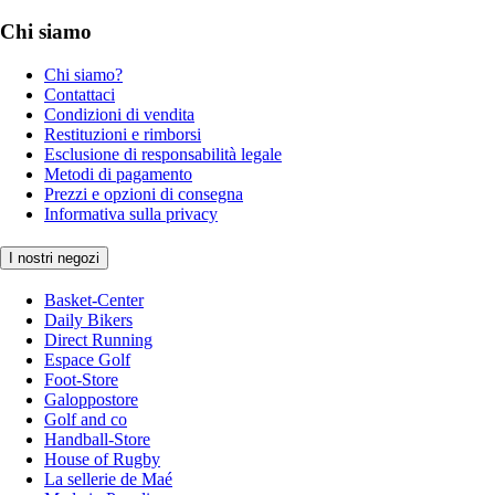
Chi siamo
Chi siamo?
Contattaci
Condizioni di vendita
Restituzioni e rimborsi
Esclusione di responsabilità legale
Metodi di pagamento
Prezzi e opzioni di consegna
Informativa sulla privacy
I nostri negozi
Basket-Center
Daily Bikers
Direct Running
Espace Golf
Foot-Store
Galoppostore
Golf and co
Handball-Store
House of Rugby
La sellerie de Maé