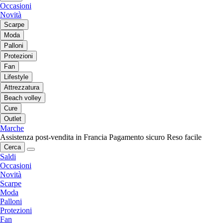
Occasioni
Novità
Scarpe
Moda
Palloni
Protezioni
Fan
Lifestyle
Attrezzatura
Beach volley
Cure
Outlet
Marche
Assistenza post-vendita in Francia
Pagamento sicuro
Reso facile
Cerca
Saldi
Occasioni
Novità
Scarpe
Moda
Palloni
Protezioni
Fan