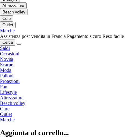
Attrezzatura
Beach volley
Cure
Outlet
Marche
Assistenza post-vendita in Francia
Pagamento sicuro
Reso facile
Cerca
Saldi
Occasioni
Novità
Scarpe
Moda
Palloni
Protezioni
Fan
Lifestyle
Attrezzatura
Beach volley
Cure
Outlet
Marche
Aggiunta al carrello...