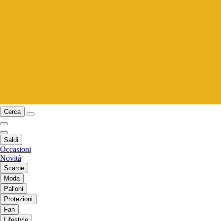
Cerca
Saldi
Occasioni
Novità
Scarpe
Moda
Palloni
Protezioni
Fan
Lifestyle