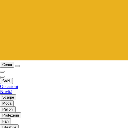
Cerca
Saldi
Occasioni
Novità
Scarpe
Moda
Palloni
Protezioni
Fan
Lifestyle