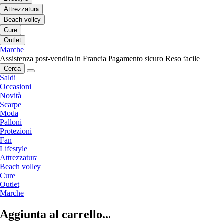
Attrezzatura
Beach volley
Cure
Outlet
Marche
Assistenza post-vendita in Francia
Pagamento sicuro
Reso facile
Cerca
Saldi
Occasioni
Novità
Scarpe
Moda
Palloni
Protezioni
Fan
Lifestyle
Attrezzatura
Beach volley
Cure
Outlet
Marche
Aggiunta al carrello...