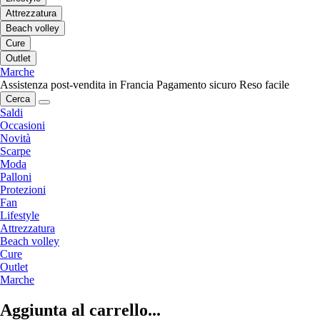
Attrezzatura
Beach volley
Cure
Outlet
Marche
Assistenza post-vendita in Francia
Pagamento sicuro
Reso facile
Cerca
Saldi
Occasioni
Novità
Scarpe
Moda
Palloni
Protezioni
Fan
Lifestyle
Attrezzatura
Beach volley
Cure
Outlet
Marche
Aggiunta al carrello...