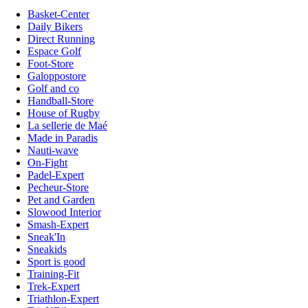
Basket-Center
Daily Bikers
Direct Running
Espace Golf
Foot-Store
Galoppostore
Golf and co
Handball-Store
House of Rugby
La sellerie de Maé
Made in Paradis
Nauti-wave
On-Fight
Padel-Expert
Pecheur-Store
Pet and Garden
Slowood Interior
Smash-Expert
Sneak'In
Sneakids
Sport is good
Training-Fit
Trek-Expert
Triathlon-Expert