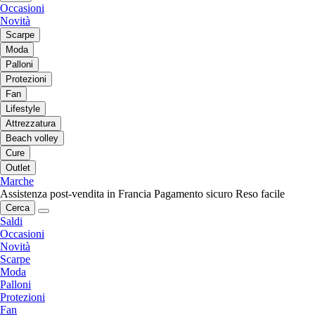
Occasioni
Novità
Scarpe
Moda
Palloni
Protezioni
Fan
Lifestyle
Attrezzatura
Beach volley
Cure
Outlet
Marche
Assistenza post-vendita in Francia
Pagamento sicuro
Reso facile
Cerca
Saldi
Occasioni
Novità
Scarpe
Moda
Palloni
Protezioni
Fan