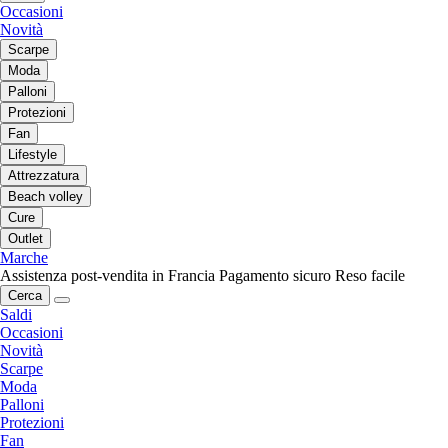
Occasioni
Novità
Scarpe
Moda
Palloni
Protezioni
Fan
Lifestyle
Attrezzatura
Beach volley
Cure
Outlet
Marche
Assistenza post-vendita in Francia
Pagamento sicuro
Reso facile
Cerca
Saldi
Occasioni
Novità
Scarpe
Moda
Palloni
Protezioni
Fan