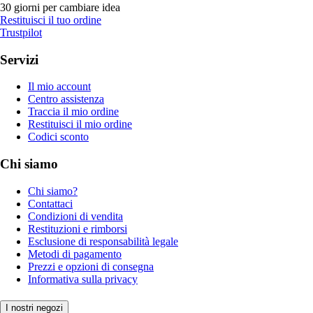
30 giorni per cambiare idea
Restituisci il tuo ordine
Trustpilot
Servizi
Il mio account
Centro assistenza
Traccia il mio ordine
Restituisci il mio ordine
Codici sconto
Chi siamo
Chi siamo?
Contattaci
Condizioni di vendita
Restituzioni e rimborsi
Esclusione di responsabilità legale
Metodi di pagamento
Prezzi e opzioni di consegna
Informativa sulla privacy
I nostri negozi