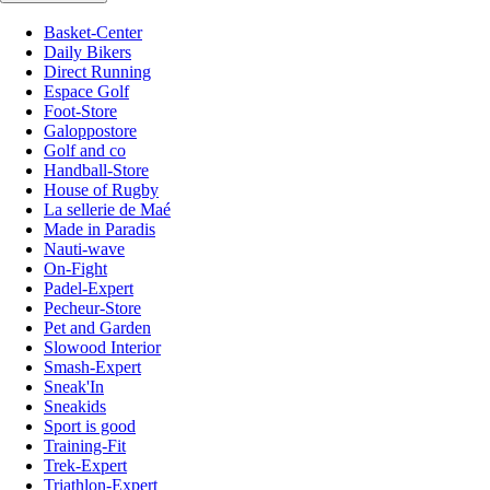
Basket-Center
Daily Bikers
Direct Running
Espace Golf
Foot-Store
Galoppostore
Golf and co
Handball-Store
House of Rugby
La sellerie de Maé
Made in Paradis
Nauti-wave
On-Fight
Padel-Expert
Pecheur-Store
Pet and Garden
Slowood Interior
Smash-Expert
Sneak'In
Sneakids
Sport is good
Training-Fit
Trek-Expert
Triathlon-Expert