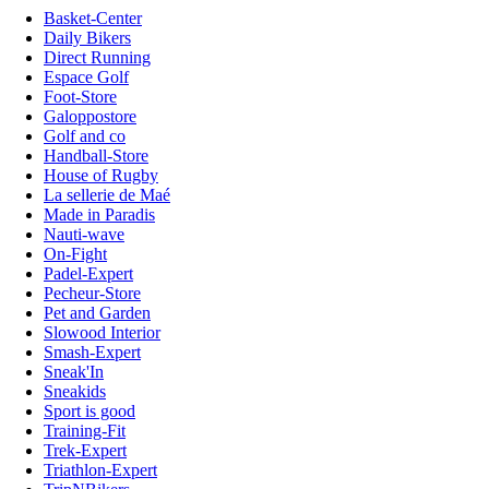
Basket-Center
Daily Bikers
Direct Running
Espace Golf
Foot-Store
Galoppostore
Golf and co
Handball-Store
House of Rugby
La sellerie de Maé
Made in Paradis
Nauti-wave
On-Fight
Padel-Expert
Pecheur-Store
Pet and Garden
Slowood Interior
Smash-Expert
Sneak'In
Sneakids
Sport is good
Training-Fit
Trek-Expert
Triathlon-Expert