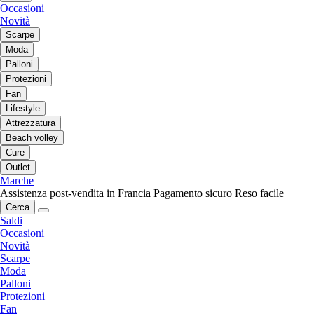
Occasioni
Novità
Scarpe
Moda
Palloni
Protezioni
Fan
Lifestyle
Attrezzatura
Beach volley
Cure
Outlet
Marche
Assistenza post-vendita in Francia
Pagamento sicuro
Reso facile
Cerca
Saldi
Occasioni
Novità
Scarpe
Moda
Palloni
Protezioni
Fan