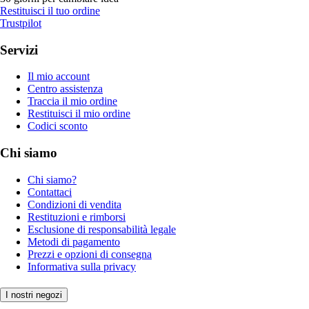
Restituisci il tuo ordine
Trustpilot
Servizi
Il mio account
Centro assistenza
Traccia il mio ordine
Restituisci il mio ordine
Codici sconto
Chi siamo
Chi siamo?
Contattaci
Condizioni di vendita
Restituzioni e rimborsi
Esclusione di responsabilità legale
Metodi di pagamento
Prezzi e opzioni di consegna
Informativa sulla privacy
I nostri negozi