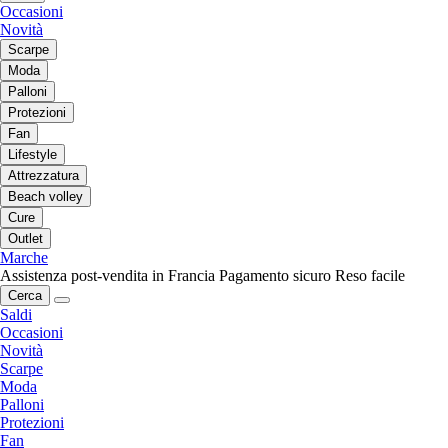
Occasioni
Novità
Scarpe
Moda
Palloni
Protezioni
Fan
Lifestyle
Attrezzatura
Beach volley
Cure
Outlet
Marche
Assistenza post-vendita in Francia
Pagamento sicuro
Reso facile
Cerca
Saldi
Occasioni
Novità
Scarpe
Moda
Palloni
Protezioni
Fan