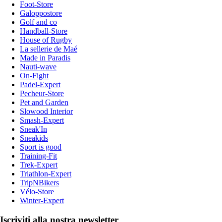
Foot-Store
Galoppostore
Golf and co
Handball-Store
House of Rugby
La sellerie de Maé
Made in Paradis
Nauti-wave
On-Fight
Padel-Expert
Pecheur-Store
Pet and Garden
Slowood Interior
Smash-Expert
Sneak'In
Sneakids
Sport is good
Training-Fit
Trek-Expert
Triathlon-Expert
TripNBikers
Vélo-Store
Winter-Expert
Iscriviti alla nostra newsletter