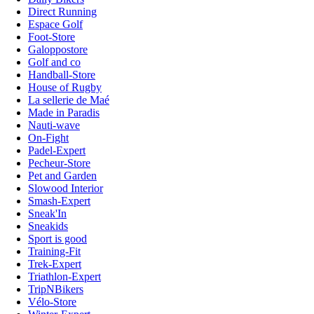
Direct Running
Espace Golf
Foot-Store
Galoppostore
Golf and co
Handball-Store
House of Rugby
La sellerie de Maé
Made in Paradis
Nauti-wave
On-Fight
Padel-Expert
Pecheur-Store
Pet and Garden
Slowood Interior
Smash-Expert
Sneak'In
Sneakids
Sport is good
Training-Fit
Trek-Expert
Triathlon-Expert
TripNBikers
Vélo-Store