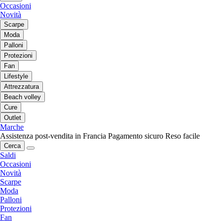
Occasioni
Novità
Scarpe
Moda
Palloni
Protezioni
Fan
Lifestyle
Attrezzatura
Beach volley
Cure
Outlet
Marche
Assistenza post-vendita in Francia
Pagamento sicuro
Reso facile
Cerca
Saldi
Occasioni
Novità
Scarpe
Moda
Palloni
Protezioni
Fan