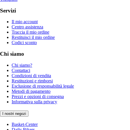
Servizi
Il mio account
Centro assistenza
Traccia il mio ordine
Restituisci il mio ordine
Codici sconto
Chi siamo
Chi siamo?
Contattaci
Condizioni di vendita
Restituzioni e rimborsi
Esclusione di responsabilità legale
Metodi di pagamento
Prezzi e opzioni di consegna
Informativa sulla privacy
I nostri negozi
Basket-Center
Daily Bikers