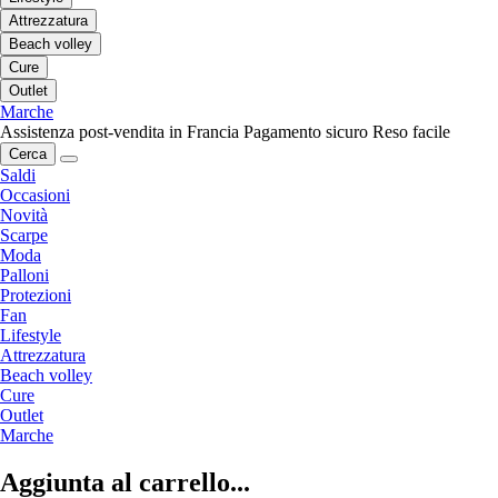
Attrezzatura
Beach volley
Cure
Outlet
Marche
Assistenza post-vendita in Francia
Pagamento sicuro
Reso facile
Cerca
Saldi
Occasioni
Novità
Scarpe
Moda
Palloni
Protezioni
Fan
Lifestyle
Attrezzatura
Beach volley
Cure
Outlet
Marche
Aggiunta al carrello...