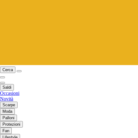
Cerca
Saldi
Occasioni
Novità
Scarpe
Moda
Palloni
Protezioni
Fan
Lifestyle