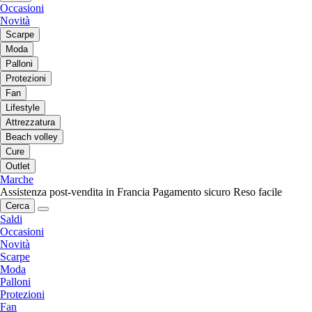
Occasioni
Novità
Scarpe
Moda
Palloni
Protezioni
Fan
Lifestyle
Attrezzatura
Beach volley
Cure
Outlet
Marche
Assistenza post-vendita in Francia
Pagamento sicuro
Reso facile
Cerca
Saldi
Occasioni
Novità
Scarpe
Moda
Palloni
Protezioni
Fan