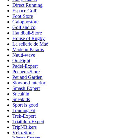
Direct Running
Espace Golf
Foot-Store
Galoppostore
Golf and co
Handball-Store
House of Rugby
La sellerie de Maé
Made in Paradis
Nauti-wave
On-Fight
Padel-Expert
Pecheur-Store
Pet and Garden
Slowood Interior
Smash-Expert
Sneak'In
Sneakids
Sport is good
Training-Fit
Trek-Expert
Triathlon-Expert
TripNBikers
Vélo-Store