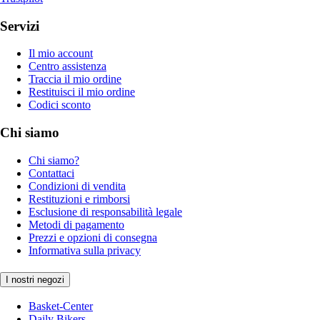
Servizi
Il mio account
Centro assistenza
Traccia il mio ordine
Restituisci il mio ordine
Codici sconto
Chi siamo
Chi siamo?
Contattaci
Condizioni di vendita
Restituzioni e rimborsi
Esclusione di responsabilità legale
Metodi di pagamento
Prezzi e opzioni di consegna
Informativa sulla privacy
I nostri negozi
Basket-Center
Daily Bikers