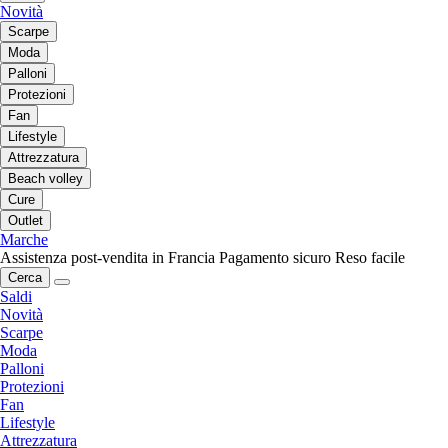
Novità
Scarpe
Moda
Palloni
Protezioni
Fan
Lifestyle
Attrezzatura
Beach volley
Cure
Outlet
Marche
Assistenza post-vendita in Francia
Pagamento sicuro
Reso facile
Cerca
Saldi
Novità
Scarpe
Moda
Palloni
Protezioni
Fan
Lifestyle
Attrezzatura