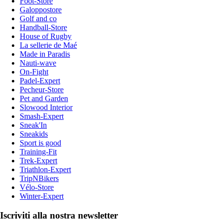
Foot-Store
Galoppostore
Golf and co
Handball-Store
House of Rugby
La sellerie de Maé
Made in Paradis
Nauti-wave
On-Fight
Padel-Expert
Pecheur-Store
Pet and Garden
Slowood Interior
Smash-Expert
Sneak'In
Sneakids
Sport is good
Training-Fit
Trek-Expert
Triathlon-Expert
TripNBikers
Vélo-Store
Winter-Expert
Iscriviti alla nostra newsletter