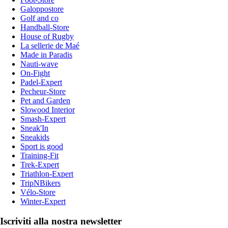
Galoppostore
Golf and co
Handball-Store
House of Rugby
La sellerie de Maé
Made in Paradis
Nauti-wave
On-Fight
Padel-Expert
Pecheur-Store
Pet and Garden
Slowood Interior
Smash-Expert
Sneak'In
Sneakids
Sport is good
Training-Fit
Trek-Expert
Triathlon-Expert
TripNBikers
Vélo-Store
Winter-Expert
Iscriviti alla nostra newsletter