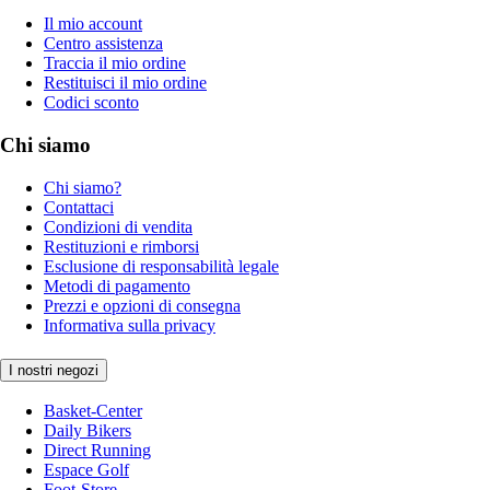
Il mio account
Centro assistenza
Traccia il mio ordine
Restituisci il mio ordine
Codici sconto
Chi siamo
Chi siamo?
Contattaci
Condizioni di vendita
Restituzioni e rimborsi
Esclusione di responsabilità legale
Metodi di pagamento
Prezzi e opzioni di consegna
Informativa sulla privacy
I nostri negozi
Basket-Center
Daily Bikers
Direct Running
Espace Golf
Foot-Store