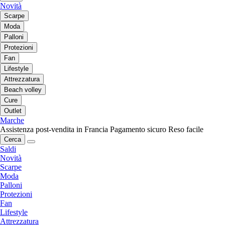
Novità
Scarpe
Moda
Palloni
Protezioni
Fan
Lifestyle
Attrezzatura
Beach volley
Cure
Outlet
Marche
Assistenza post-vendita in Francia
Pagamento sicuro
Reso facile
Cerca
Saldi
Novità
Scarpe
Moda
Palloni
Protezioni
Fan
Lifestyle
Attrezzatura