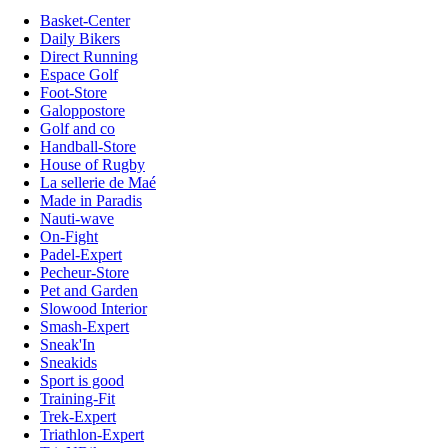
Basket-Center
Daily Bikers
Direct Running
Espace Golf
Foot-Store
Galoppostore
Golf and co
Handball-Store
House of Rugby
La sellerie de Maé
Made in Paradis
Nauti-wave
On-Fight
Padel-Expert
Pecheur-Store
Pet and Garden
Slowood Interior
Smash-Expert
Sneak'In
Sneakids
Sport is good
Training-Fit
Trek-Expert
Triathlon-Expert