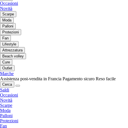
Occasioni
Novità
Scarpe
Moda
Palloni
Protezioni
Fan
Lifestyle
Attrezzatura
Beach volley
Cure
Outlet
Marche
Assistenza post-vendita in Francia
Pagamento sicuro
Reso facile
Cerca
Saldi
Occasioni
Novità
Scarpe
Moda
Palloni
Protezioni
Fan