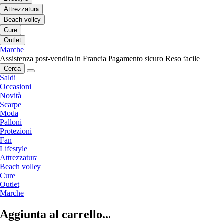
Attrezzatura
Beach volley
Cure
Outlet
Marche
Assistenza post-vendita in Francia
Pagamento sicuro
Reso facile
Cerca
Saldi
Occasioni
Novità
Scarpe
Moda
Palloni
Protezioni
Fan
Lifestyle
Attrezzatura
Beach volley
Cure
Outlet
Marche
Aggiunta al carrello...