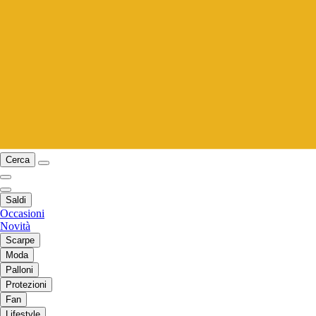
Cerca
Saldi
Occasioni
Novità
Scarpe
Moda
Palloni
Protezioni
Fan
Lifestyle