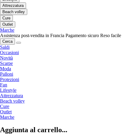
Attrezzatura
Beach volley
Cure
Outlet
Marche
Assistenza post-vendita in Francia
Pagamento sicuro
Reso facile
Cerca
Saldi
Occasioni
Novità
Scarpe
Moda
Palloni
Protezioni
Fan
Lifestyle
Attrezzatura
Beach volley
Cure
Outlet
Marche
Aggiunta al carrello...