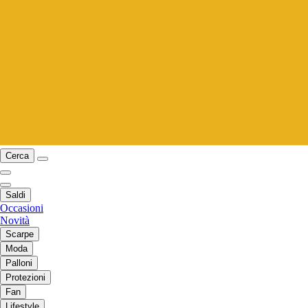
Cerca
Saldi
Occasioni
Novità
Scarpe
Moda
Palloni
Protezioni
Fan
Lifestyle