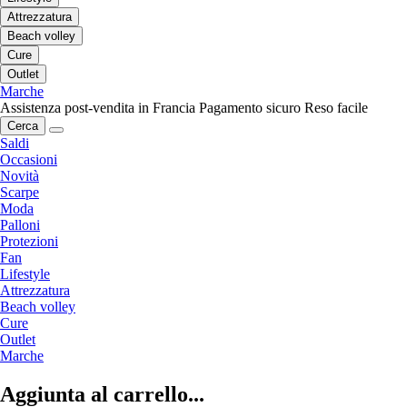
Attrezzatura
Beach volley
Cure
Outlet
Marche
Assistenza post-vendita in Francia
Pagamento sicuro
Reso facile
Cerca
Saldi
Occasioni
Novità
Scarpe
Moda
Palloni
Protezioni
Fan
Lifestyle
Attrezzatura
Beach volley
Cure
Outlet
Marche
Aggiunta al carrello...