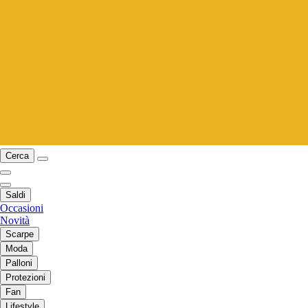
Cerca
Saldi
Occasioni
Novità
Scarpe
Moda
Palloni
Protezioni
Fan
Lifestyle