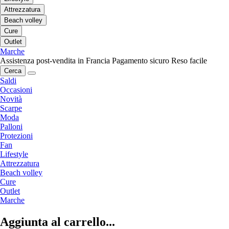
Attrezzatura
Beach volley
Cure
Outlet
Marche
Assistenza post-vendita in Francia
Pagamento sicuro
Reso facile
Cerca
Saldi
Occasioni
Novità
Scarpe
Moda
Palloni
Protezioni
Fan
Lifestyle
Attrezzatura
Beach volley
Cure
Outlet
Marche
Aggiunta al carrello...