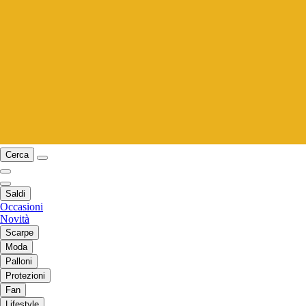
Cerca
Saldi
Occasioni
Novità
Scarpe
Moda
Palloni
Protezioni
Fan
Lifestyle