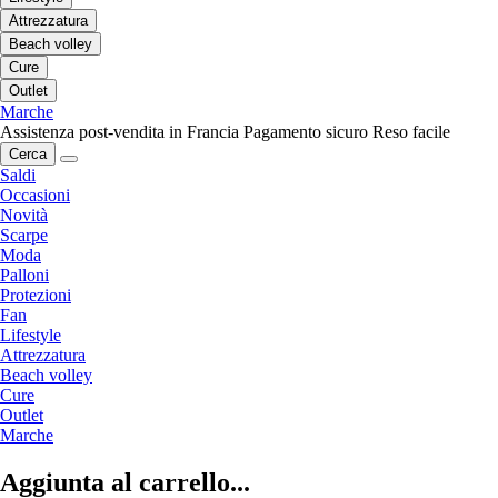
Attrezzatura
Beach volley
Cure
Outlet
Marche
Assistenza post-vendita in Francia
Pagamento sicuro
Reso facile
Cerca
Saldi
Occasioni
Novità
Scarpe
Moda
Palloni
Protezioni
Fan
Lifestyle
Attrezzatura
Beach volley
Cure
Outlet
Marche
Aggiunta al carrello...