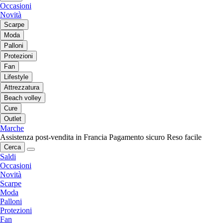
Occasioni
Novità
Scarpe
Moda
Palloni
Protezioni
Fan
Lifestyle
Attrezzatura
Beach volley
Cure
Outlet
Marche
Assistenza post-vendita in Francia
Pagamento sicuro
Reso facile
Cerca
Saldi
Occasioni
Novità
Scarpe
Moda
Palloni
Protezioni
Fan