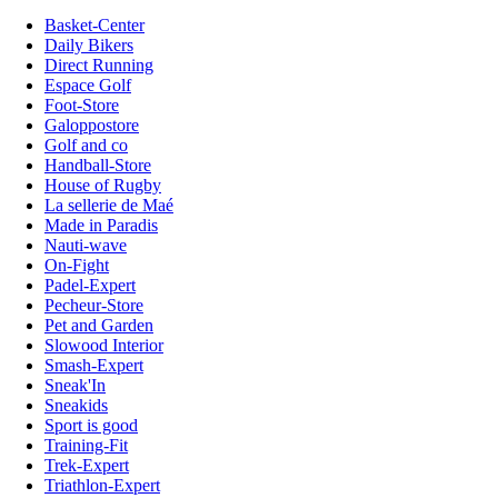
Basket-Center
Daily Bikers
Direct Running
Espace Golf
Foot-Store
Galoppostore
Golf and co
Handball-Store
House of Rugby
La sellerie de Maé
Made in Paradis
Nauti-wave
On-Fight
Padel-Expert
Pecheur-Store
Pet and Garden
Slowood Interior
Smash-Expert
Sneak'In
Sneakids
Sport is good
Training-Fit
Trek-Expert
Triathlon-Expert