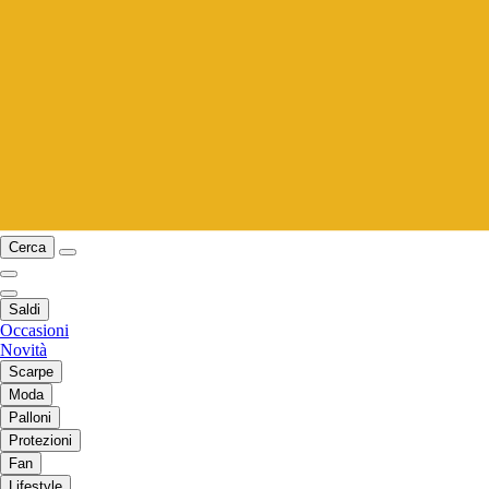
Cerca
Saldi
Occasioni
Novità
Scarpe
Moda
Palloni
Protezioni
Fan
Lifestyle