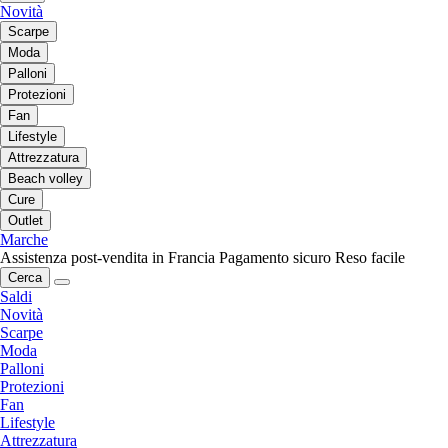
Novità
Scarpe
Moda
Palloni
Protezioni
Fan
Lifestyle
Attrezzatura
Beach volley
Cure
Outlet
Marche
Assistenza post-vendita in Francia
Pagamento sicuro
Reso facile
Cerca
Saldi
Novità
Scarpe
Moda
Palloni
Protezioni
Fan
Lifestyle
Attrezzatura