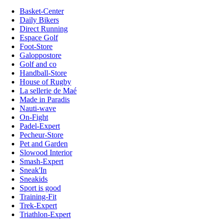
Basket-Center
Daily Bikers
Direct Running
Espace Golf
Foot-Store
Galoppostore
Golf and co
Handball-Store
House of Rugby
La sellerie de Maé
Made in Paradis
Nauti-wave
On-Fight
Padel-Expert
Pecheur-Store
Pet and Garden
Slowood Interior
Smash-Expert
Sneak'In
Sneakids
Sport is good
Training-Fit
Trek-Expert
Triathlon-Expert