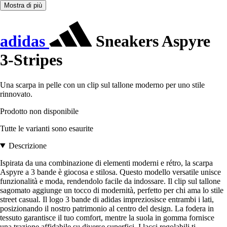
Mostra di più
adidas
Sneakers Aspyre
3-Stripes
Una scarpa in pelle con un clip sul tallone moderno per uno stile
rinnovato.
Prodotto non disponibile
Tutte le varianti sono esaurite
Descrizione
Ispirata da una combinazione di elementi moderni e rétro, la scarpa
Aspyre a 3 bande è giocosa e stilosa. Questo modello versatile unisce
funzionalità e moda, rendendolo facile da indossare. Il clip sul tallone
sagomato aggiunge un tocco di modernità, perfetto per chi ama lo stile
street casual. Il logo 3 bande di adidas impreziosisce entrambi i lati,
posizionando il nostro patrimonio al centro del design. La fodera in
tessuto garantisce il tuo comfort, mentre la suola in gomma fornisce
una trazione affidabile su diverse superfici. I lacci regolabili ti