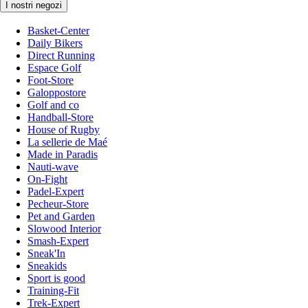
I nostri negozi
Basket-Center
Daily Bikers
Direct Running
Espace Golf
Foot-Store
Galoppostore
Golf and co
Handball-Store
House of Rugby
La sellerie de Maé
Made in Paradis
Nauti-wave
On-Fight
Padel-Expert
Pecheur-Store
Pet and Garden
Slowood Interior
Smash-Expert
Sneak'In
Sneakids
Sport is good
Training-Fit
Trek-Expert