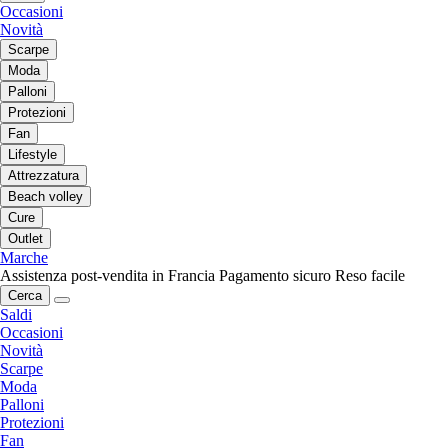
Occasioni
Novità
Scarpe
Moda
Palloni
Protezioni
Fan
Lifestyle
Attrezzatura
Beach volley
Cure
Outlet
Marche
Assistenza post-vendita in Francia
Pagamento sicuro
Reso facile
Cerca
Saldi
Occasioni
Novità
Scarpe
Moda
Palloni
Protezioni
Fan