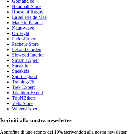
Golf and co
Handball-Store
House of Rugby
La sellerie de Maé
Made in Paradis
Nauti-wave
On-Fight
Padel-Expert
Pecheur-Store
Pet and Garden
Slowood Interior
Smash-Expert
Sneak'In
Sneakids
Sport is good
Training-Fit
Trek-Expert
Triathlon-Expert
TripNBikers
Vélo-Store
Winter-Expert
Iscriviti alla nostra newsletter
Approfitta di uno sconto del 10% iscrivendoti alla nostra newsletter