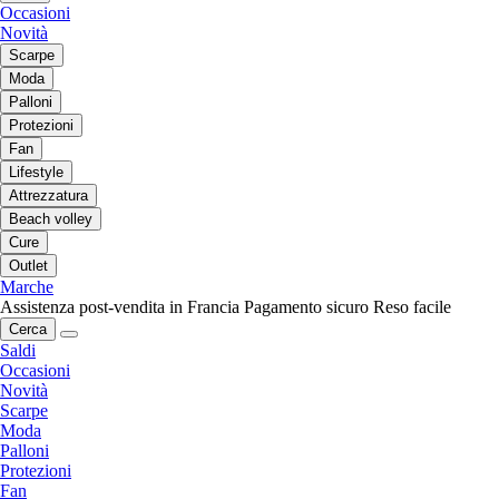
Occasioni
Novità
Scarpe
Moda
Palloni
Protezioni
Fan
Lifestyle
Attrezzatura
Beach volley
Cure
Outlet
Marche
Assistenza post-vendita in Francia
Pagamento sicuro
Reso facile
Cerca
Saldi
Occasioni
Novità
Scarpe
Moda
Palloni
Protezioni
Fan