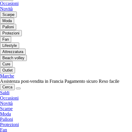
Occasioni
Novità
Scarpe
Moda
Palloni
Protezioni
Fan
Lifestyle
Attrezzatura
Beach volley
Cure
Outlet
Marche
Assistenza post-vendita in Francia
Pagamento sicuro
Reso facile
Cerca
Saldi
Occasioni
Novità
Scarpe
Moda
Palloni
Protezioni
Fan