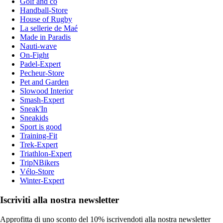
Golf and co
Handball-Store
House of Rugby
La sellerie de Maé
Made in Paradis
Nauti-wave
On-Fight
Padel-Expert
Pecheur-Store
Pet and Garden
Slowood Interior
Smash-Expert
Sneak'In
Sneakids
Sport is good
Training-Fit
Trek-Expert
Triathlon-Expert
TripNBikers
Vélo-Store
Winter-Expert
Iscriviti alla nostra newsletter
Approfitta di uno sconto del 10% iscrivendoti alla nostra newsletter