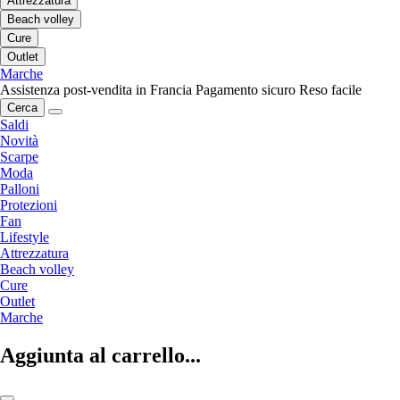
Attrezzatura
Beach volley
Cure
Outlet
Marche
Assistenza post-vendita in Francia
Pagamento sicuro
Reso facile
Cerca
Saldi
Novità
Scarpe
Moda
Palloni
Protezioni
Fan
Lifestyle
Attrezzatura
Beach volley
Cure
Outlet
Marche
Aggiunta al carrello...