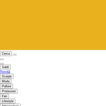
Cerca
Saldi
Novità
Scarpe
Moda
Palloni
Protezioni
Fan
Lifestyle