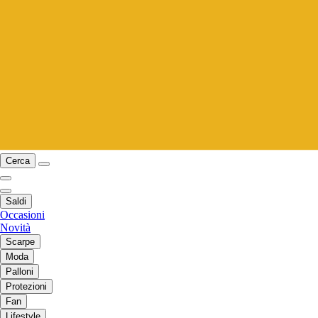
Cerca
Saldi
Occasioni
Novità
Scarpe
Moda
Palloni
Protezioni
Fan
Lifestyle