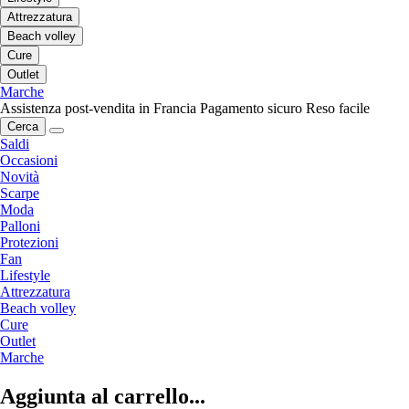
Attrezzatura
Beach volley
Cure
Outlet
Marche
Assistenza post-vendita in Francia
Pagamento sicuro
Reso facile
Cerca
Saldi
Occasioni
Novità
Scarpe
Moda
Palloni
Protezioni
Fan
Lifestyle
Attrezzatura
Beach volley
Cure
Outlet
Marche
Aggiunta al carrello...