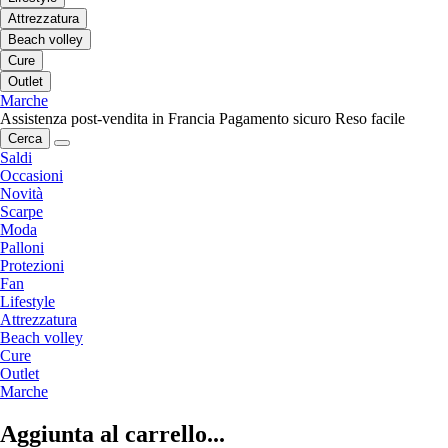
Attrezzatura
Beach volley
Cure
Outlet
Marche
Assistenza post-vendita in Francia
Pagamento sicuro
Reso facile
Cerca
Saldi
Occasioni
Novità
Scarpe
Moda
Palloni
Protezioni
Fan
Lifestyle
Attrezzatura
Beach volley
Cure
Outlet
Marche
Aggiunta al carrello...