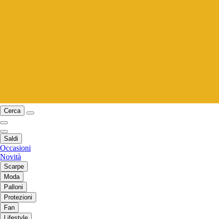
Cerca
Saldi
Occasioni
Novità
Scarpe
Moda
Palloni
Protezioni
Fan
Lifestyle