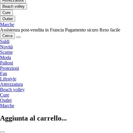
Attrezzatura
Beach volley
Cure
Outlet
Marche
Assistenza post-vendita in Francia
Pagamento sicuro
Reso facile
Cerca
Saldi
Novità
Scarpe
Moda
Palloni
Protezioni
Fan
Lifestyle
Attrezzatura
Beach volley
Cure
Outlet
Marche
Aggiunta al carrello...