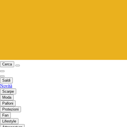
Cerca
Saldi
Novità
Scarpe
Moda
Palloni
Protezioni
Fan
Lifestyle