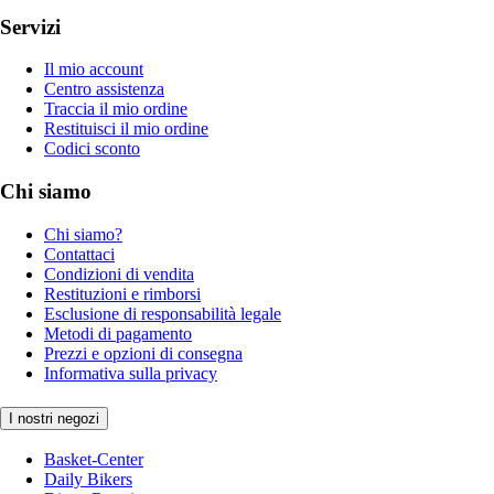
Servizi
Il mio account
Centro assistenza
Traccia il mio ordine
Restituisci il mio ordine
Codici sconto
Chi siamo
Chi siamo?
Contattaci
Condizioni di vendita
Restituzioni e rimborsi
Esclusione di responsabilità legale
Metodi di pagamento
Prezzi e opzioni di consegna
Informativa sulla privacy
I nostri negozi
Basket-Center
Daily Bikers