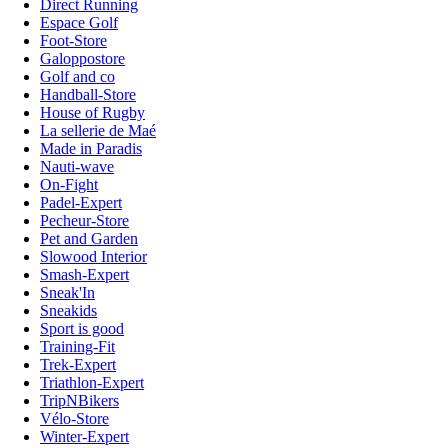
Direct Running
Espace Golf
Foot-Store
Galoppostore
Golf and co
Handball-Store
House of Rugby
La sellerie de Maé
Made in Paradis
Nauti-wave
On-Fight
Padel-Expert
Pecheur-Store
Pet and Garden
Slowood Interior
Smash-Expert
Sneak'In
Sneakids
Sport is good
Training-Fit
Trek-Expert
Triathlon-Expert
TripNBikers
Vélo-Store
Winter-Expert