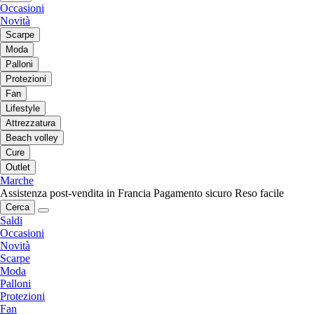
Occasioni
Novità
Scarpe
Moda
Palloni
Protezioni
Fan
Lifestyle
Attrezzatura
Beach volley
Cure
Outlet
Marche
Assistenza post-vendita in Francia
Pagamento sicuro
Reso facile
Cerca
Saldi
Occasioni
Novità
Scarpe
Moda
Palloni
Protezioni
Fan