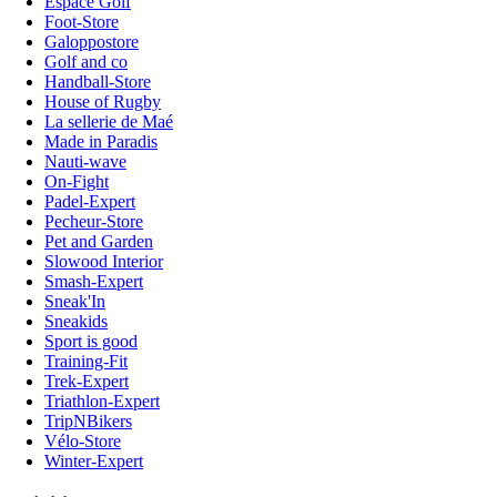
Espace Golf
Foot-Store
Galoppostore
Golf and co
Handball-Store
House of Rugby
La sellerie de Maé
Made in Paradis
Nauti-wave
On-Fight
Padel-Expert
Pecheur-Store
Pet and Garden
Slowood Interior
Smash-Expert
Sneak'In
Sneakids
Sport is good
Training-Fit
Trek-Expert
Triathlon-Expert
TripNBikers
Vélo-Store
Winter-Expert