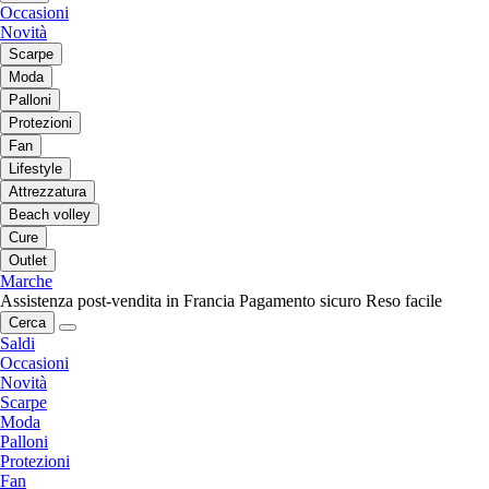
Occasioni
Novità
Scarpe
Moda
Palloni
Protezioni
Fan
Lifestyle
Attrezzatura
Beach volley
Cure
Outlet
Marche
Assistenza post-vendita in Francia
Pagamento sicuro
Reso facile
Cerca
Saldi
Occasioni
Novità
Scarpe
Moda
Palloni
Protezioni
Fan