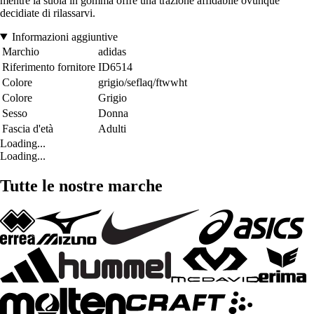
mentre la suola in gomma offre una trazione affidabile ovunque
decidiate di rilassarvi.
Informazioni aggiuntive
Marchio
adidas
Riferimento fornitore
ID6514
Colore
grigio/seflaq/ftwwht
Colore
Grigio
Sesso
Donna
Fascia d'età
Adulti
Loading...
Loading...
Tutte le nostre marche