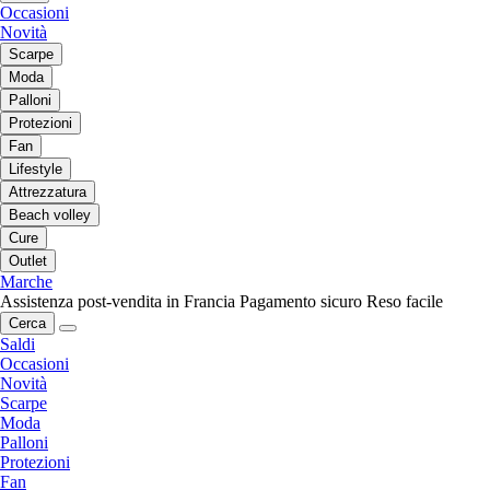
Occasioni
Novità
Scarpe
Moda
Palloni
Protezioni
Fan
Lifestyle
Attrezzatura
Beach volley
Cure
Outlet
Marche
Assistenza post-vendita in Francia
Pagamento sicuro
Reso facile
Cerca
Saldi
Occasioni
Novità
Scarpe
Moda
Palloni
Protezioni
Fan