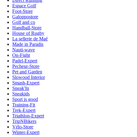
Direct Running
Espace Golf
Foot-Store
Galoppostore
Golf and co
Handball-Store
House of Rugby
La sellerie de Maé
Made in Paradis
Nauti-wave
On-Fight
Padel-Expert
Pecheur-Store
Pet and Garden
Slowood Interior
Smash-Expert
Sneak'In
Sneakids
Sport is good
Training-Fit
Trek-Expert
Triathlon-Expert
TripNBikers
Vélo-Store
Winter-Expert