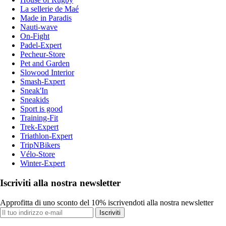
La sellerie de Maé
Made in Paradis
Nauti-wave
On-Fight
Padel-Expert
Pecheur-Store
Pet and Garden
Slowood Interior
Smash-Expert
Sneak'In
Sneakids
Sport is good
Training-Fit
Trek-Expert
Triathlon-Expert
TripNBikers
Vélo-Store
Winter-Expert
Iscriviti alla nostra newsletter
Approfitta di uno sconto del 10% iscrivendoti alla nostra newsletter
Iscriviti