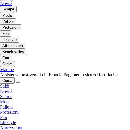
Novità
Scarpe
Moda
Palloni
Protezioni
Fan
Lifestyle
Attrezzatura
Beach volley
Cure
Outlet
Marche
Assistenza post-vendita in Francia
Pagamento sicuro
Reso facile
Cerca
Saldi
Novità
Scarpe
Moda
Palloni
Protezioni
Fan
Lifestyle
Attrezzatura