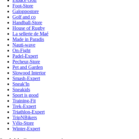
Espace Golf
Foot-Store
Galoppostore
Golf and co
Handball-Store
House of Rugby
La sellerie de Maé
Made in Paradis
Nauti-wave
On-Fight
Padel-Expert
Pecheur-Store
Pet and Garden
Slowood Interior
Smash-Expert
Sneak'In
Sneakids
Sport is good
Training-Fit
Trek-Expert
Triathlon-Expert
TripNBikers
Vélo-Store
Winter-Expert