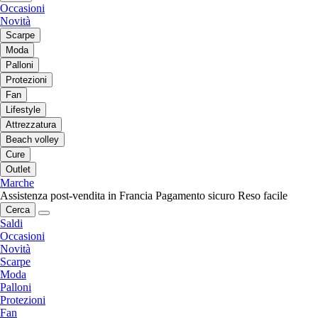
Occasioni
Novità
Scarpe
Moda
Palloni
Protezioni
Fan
Lifestyle
Attrezzatura
Beach volley
Cure
Outlet
Marche
Assistenza post-vendita in Francia
Pagamento sicuro
Reso facile
Cerca
Saldi
Occasioni
Novità
Scarpe
Moda
Palloni
Protezioni
Fan