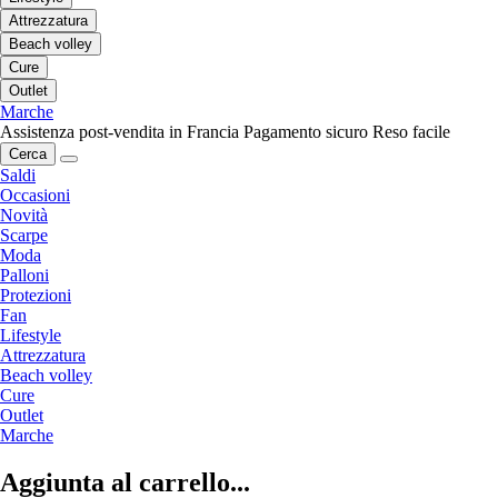
Attrezzatura
Beach volley
Cure
Outlet
Marche
Assistenza post-vendita in Francia
Pagamento sicuro
Reso facile
Cerca
Saldi
Occasioni
Novità
Scarpe
Moda
Palloni
Protezioni
Fan
Lifestyle
Attrezzatura
Beach volley
Cure
Outlet
Marche
Aggiunta al carrello...