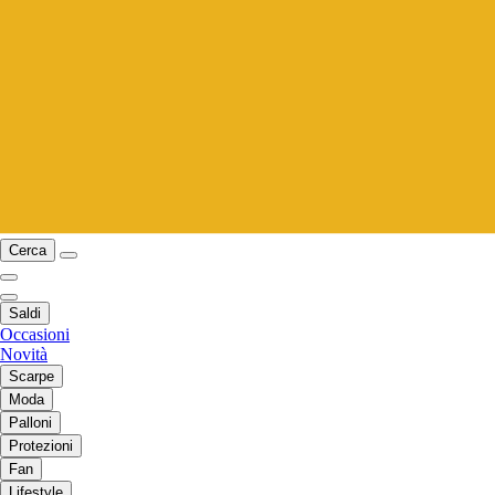
Cerca
Saldi
Occasioni
Novità
Scarpe
Moda
Palloni
Protezioni
Fan
Lifestyle