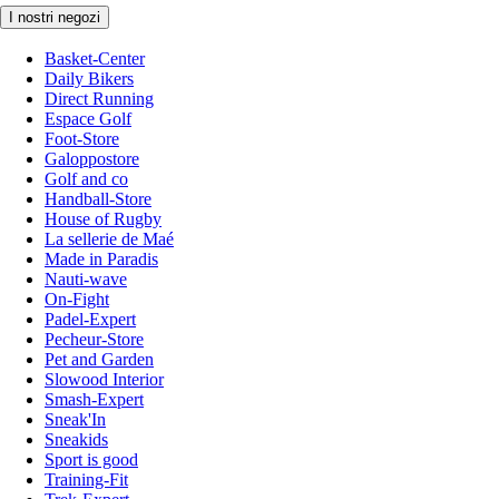
I nostri negozi
Basket-Center
Daily Bikers
Direct Running
Espace Golf
Foot-Store
Galoppostore
Golf and co
Handball-Store
House of Rugby
La sellerie de Maé
Made in Paradis
Nauti-wave
On-Fight
Padel-Expert
Pecheur-Store
Pet and Garden
Slowood Interior
Smash-Expert
Sneak'In
Sneakids
Sport is good
Training-Fit