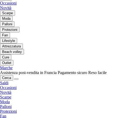
Occasioni
Novità
Scarpe
Moda
Palloni
Protezioni
Fan
Lifestyle
Attrezzatura
Beach volley
Cure
Outlet
Marche
Assistenza post-vendita in Francia
Pagamento sicuro
Reso facile
Cerca
Saldi
Occasioni
Novità
Scarpe
Moda
Palloni
Protezioni
Fan