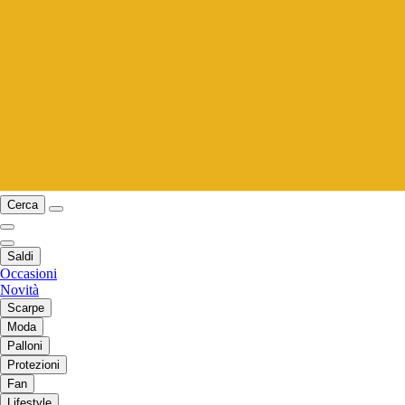
Cerca
Saldi
Occasioni
Novità
Scarpe
Moda
Palloni
Protezioni
Fan
Lifestyle