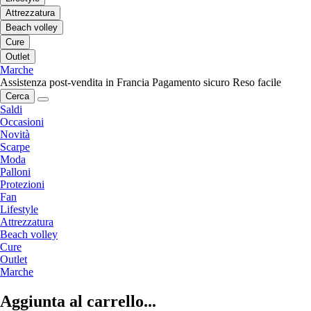
Attrezzatura
Beach volley
Cure
Outlet
Marche
Assistenza post-vendita in Francia
Pagamento sicuro
Reso facile
Cerca
Saldi
Occasioni
Novità
Scarpe
Moda
Palloni
Protezioni
Fan
Lifestyle
Attrezzatura
Beach volley
Cure
Outlet
Marche
Aggiunta al carrello...