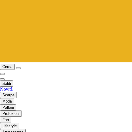
Cerca
Saldi
Novità
Scarpe
Moda
Palloni
Protezioni
Fan
Lifestyle