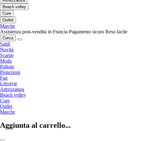
Attrezzatura
Beach volley
Cure
Outlet
Marche
Assistenza post-vendita in Francia
Pagamento sicuro
Reso facile
Cerca
Saldi
Novità
Scarpe
Moda
Palloni
Protezioni
Fan
Lifestyle
Attrezzatura
Beach volley
Cure
Outlet
Marche
Aggiunta al carrello...