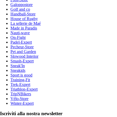
Galoppostore
Golf and co
Handball-Store
House of Rugby
La sellerie de Maé
Made in Paradis
Nauti-wave
On-Fight
Padel-Expert
Pecheur-Store
Pet and Garden
Slowood Interior
Smash-Expert
Sneak'In
Sneakids
Sport is good
Training-Fit
Trek-Expert
Triathlon-Expert
TripNBikers
Vélo-Store
Winter-Expert
Iscriviti alla nostra newsletter