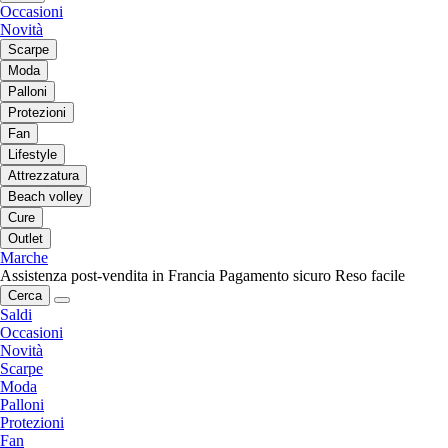
Occasioni
Novità
Scarpe
Moda
Palloni
Protezioni
Fan
Lifestyle
Attrezzatura
Beach volley
Cure
Outlet
Marche
Assistenza post-vendita in Francia
Pagamento sicuro
Reso facile
Cerca
Saldi
Occasioni
Novità
Scarpe
Moda
Palloni
Protezioni
Fan