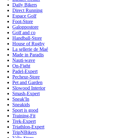
Daily Bikers
Direct Running
Espace Golf
Foot-Store
Galoppostore
Golf and co
Handball-Store
House of Rugby
La sellerie de Maé
Made in Paradis
Nauti-wave
On-Fight
Padel-Expert
Pecheur-Store
Pet and Garden
Slowood Interior
Smash-Expert
Sneak'In
Sneakids
Sport is good
Training-Fit
Trek-Expert
Triathlon-Expert
TripNBikers
Vélo-Store