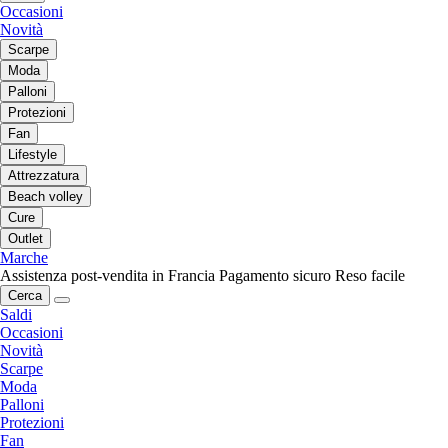
Occasioni
Novità
Scarpe
Moda
Palloni
Protezioni
Fan
Lifestyle
Attrezzatura
Beach volley
Cure
Outlet
Marche
Assistenza post-vendita in Francia
Pagamento sicuro
Reso facile
Cerca
Saldi
Occasioni
Novità
Scarpe
Moda
Palloni
Protezioni
Fan